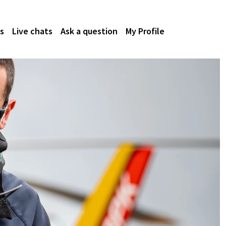
s
Live chats
Ask a question
My Profile