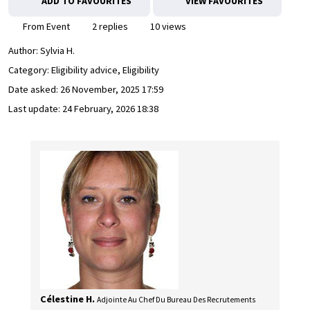
ADD TO FAVOURITES
VIEW FAVOURITES
From Event
2 replies
10 views
Author:
Sylvia H.
Category: Eligibility advice, Eligibility
Date asked:
26 November, 2025 17:59
Last update:
24 February, 2026 18:38
Célestine H.
Adjointe Au Chef Du Bureau Des Recrutements