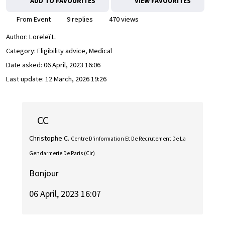
ADD TO FAVOURITES
VIEW FAVOURITES
From Event
9 replies
470 views
Author:
Loreleï L.
Category: Eligibility advice, Medical
Date asked:
06 April, 2023 16:06
Last update:
12 March, 2026 19:26
CC
Christophe C.
Centre D'information Et De Recrutement De La
Gendarmerie De Paris (Cir)
Bonjour
06 April, 2023 16:07