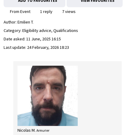
ADD TO FAVOURITES
VIEW FAVOURITES
From Event
1 reply
7 views
Author:
Emilien T.
Category: Eligibility advice, Qualifications
Date asked:
11 June, 2025 16:15
Last update:
24 February, 2026 18:23
Nicolas M.
Armurier