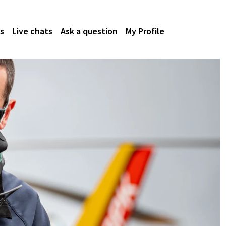
s
Live chats
Ask a question
My Profile