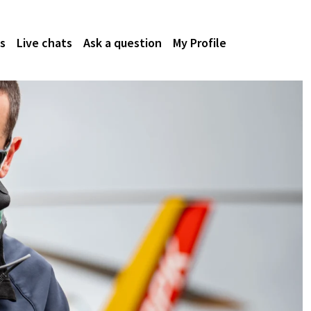
s
Live chats
Ask a question
My Profile