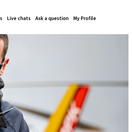
s
Live chats
Ask a question
My Profile