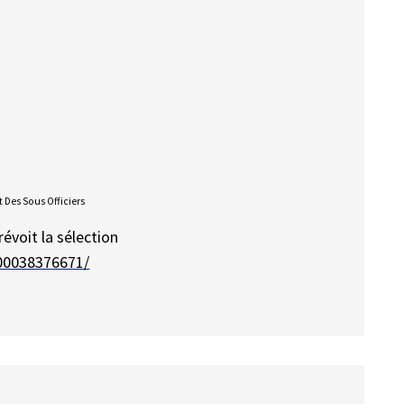
 Des Sous Officiers
évoit la sélection
000038376671/