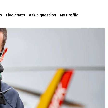
s
Live chats
Ask a question
My Profile