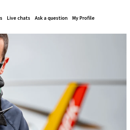
s
Live chats
Ask a question
My Profile