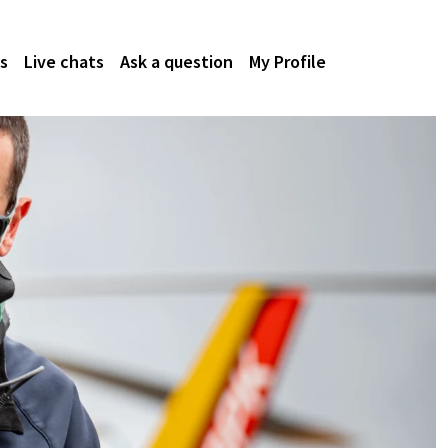
s
Live chats
Ask a question
My Profile