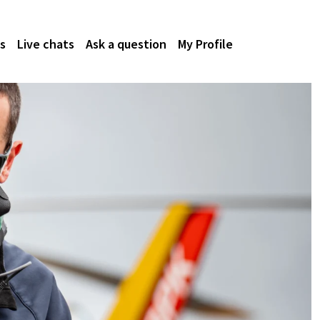
s
Live chats
Ask a question
My Profile