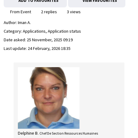
ADD TO FAVOURITES
VIEW FAVOURITES
From Event
2 replies
3 views
Author:
Iman A.
Category: Applications, Application status
Date asked:
25 November, 2025 09:19
Last update:
24 February, 2026 18:35
Delphine B.
Chef De Section Ressources Humaines