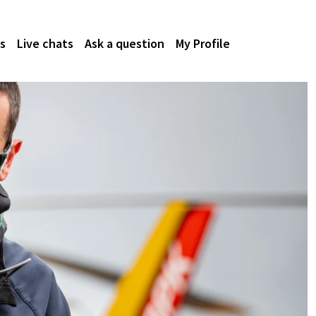
s
Live chats
Ask a question
My Profile