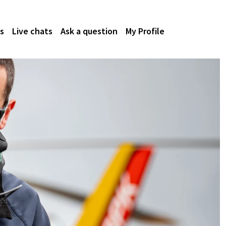
s
Live chats
Ask a question
My Profile