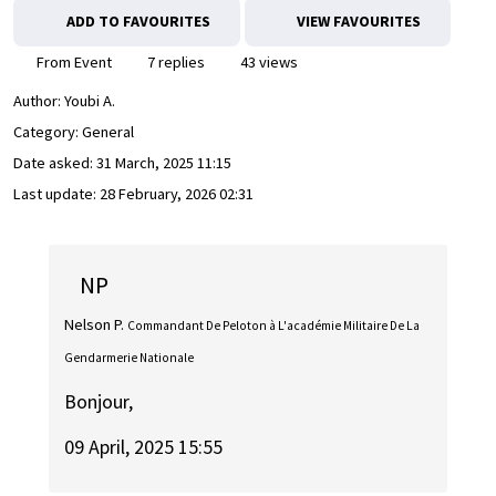
ADD TO FAVOURITES
VIEW FAVOURITES
From Event
7 replies
43 views
Author:
Youbi A.
Category: General
Date asked:
31 March, 2025 11:15
Last update:
28 February, 2026 02:31
NP
Nelson P.
Commandant De Peloton à L'académie Militaire De La
Gendarmerie Nationale
Bonjour,
09 April, 2025 15:55