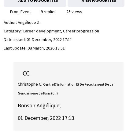
ADD TO FAVOURITES
VIEW FAVOURITES
From Event
9 replies
25 views
Author:
Angélique Z.
Category: Career development, Career progression
Date asked:
01 December, 2022 17:11
Last update:
08 March, 2026 13:51
CC
Christophe C.
Centre D'information Et De Recrutement De La
Gendarmerie De Paris (Cir)
Bonsoir Angélique,
01 December, 2022 17:13