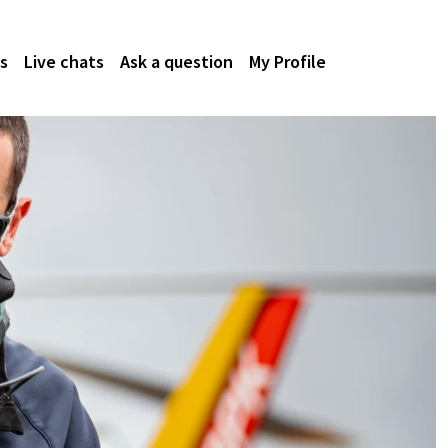
s
Live chats
Ask a question
My Profile