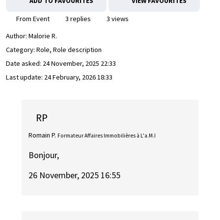
ADD TO FAVOURITES
VIEW FAVOURITES
From Event
3 replies
3 views
Author:
Malorie R.
Category: Role, Role description
Date asked:
24 November, 2025 22:33
Last update:
24 February, 2026 18:33
RP
Romain P.
Formateur Affaires Immobilières à L'a.M.I
Bonjour,
26 November, 2025 16:55