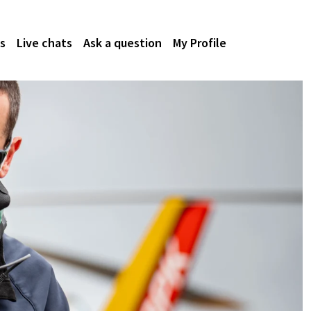
s
Live chats
Ask a question
My Profile