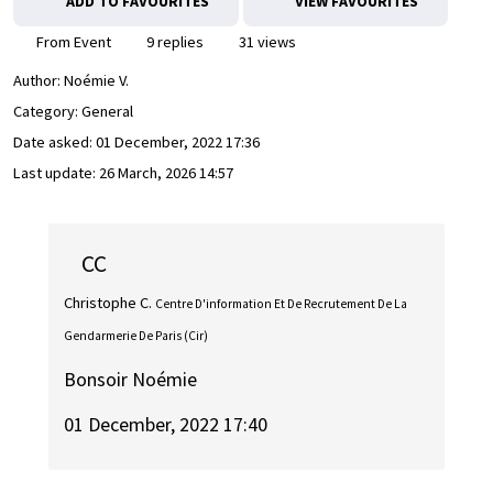
ADD TO FAVOURITES
VIEW FAVOURITES
From Event
9 replies
31 views
Author:
Noémie V.
Category: General
Date asked:
01 December, 2022 17:36
Last update:
26 March, 2026 14:57
CC
Christophe C.
Centre D'information Et De Recrutement De La
Gendarmerie De Paris (Cir)
Bonsoir Noémie
01 December, 2022 17:40