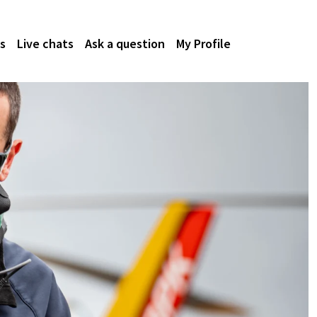
s
Live chats
Ask a question
My Profile