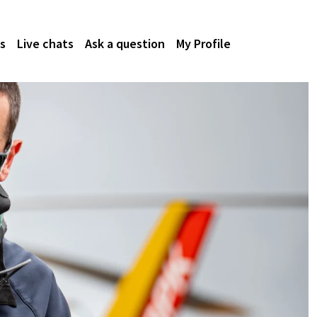
s
Live chats
Ask a question
My Profile