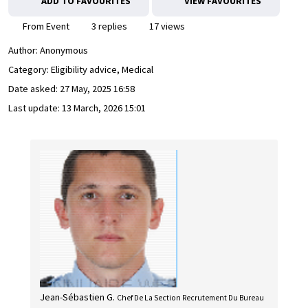
ADD TO FAVOURITES
VIEW FAVOURITES
From Event
3 replies
17 views
Author:
Anonymous
Category: Eligibility advice, Medical
Date asked:
27 May, 2025 16:58
Last update:
13 March, 2026 15:01
Jean-Sébastien G.
Chef De La Section Recrutement Du Bureau