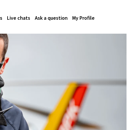
s
Live chats
Ask a question
My Profile