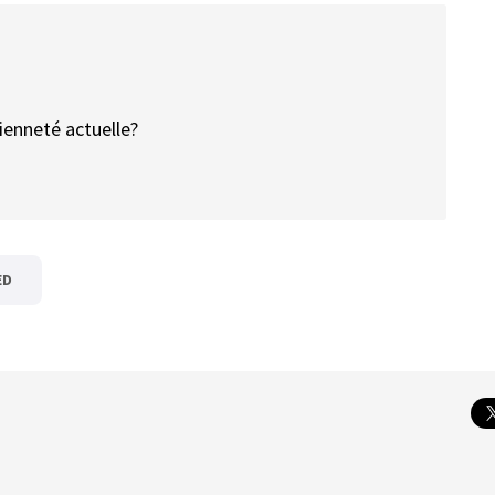
cienneté actuelle?
ED