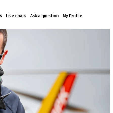
s
Live chats
Ask a question
My Profile