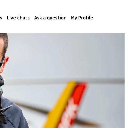
s
Live chats
Ask a question
My Profile