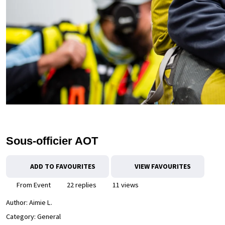
Sous-officier AOT
ADD TO FAVOURITES
VIEW FAVOURITES
From Event
22 replies
11 views
Author:
Aimie L.
Category: General