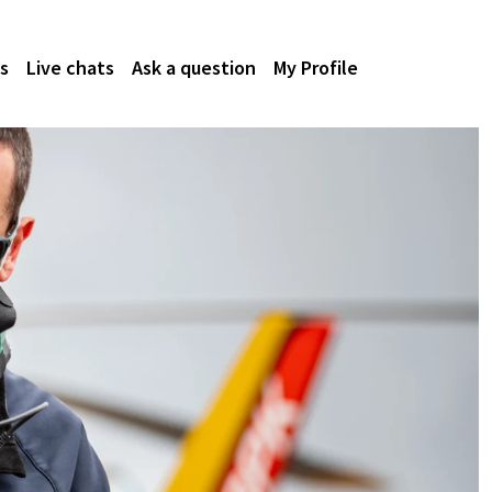
s
Live chats
Ask a question
My Profile