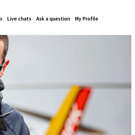
s
Live chats
Ask a question
My Profile