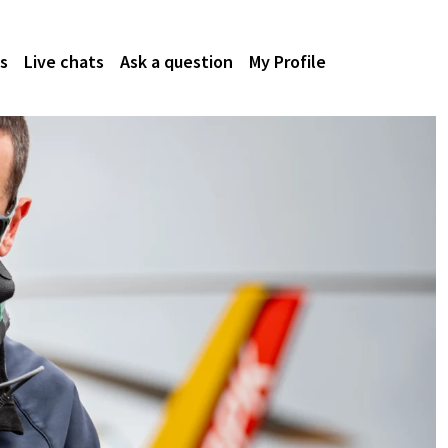
s
Live chats
Ask a question
My Profile