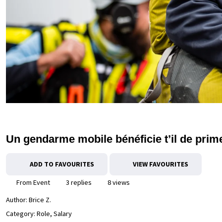
Un gendarme mobile bénéficie t’il de prim
ADD TO FAVOURITES
VIEW FAVOURITES
From Event
3 replies
8 views
Author:
Brice Z.
Category: Role, Salary