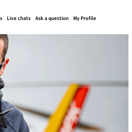
s
Live chats
Ask a question
My Profile