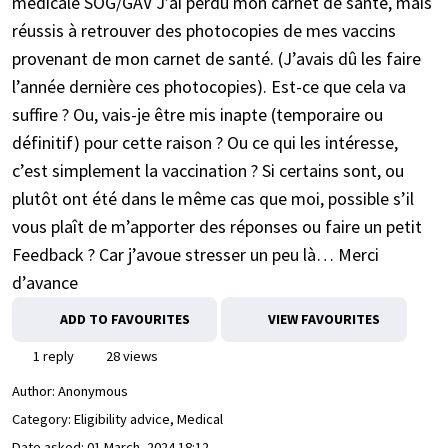
médicale SOG/GAV J’ai perdu mon carnet de santé, mais
réussis à retrouver des photocopies de mes vaccins
provenant de mon carnet de santé. (J’avais dû les faire
l’année dernière ces photocopies). Est-ce que cela va
suffire ? Ou, vais-je être mis inapte (temporaire ou
définitif) pour cette raison ? Ou ce qui les intéresse,
c’est simplement la vaccination ? Si certains sont, ou
plutôt ont été dans le même cas que moi, possible s’il
vous plaît de m’apporter des réponses ou faire un petit
Feedback ? Car j’avoue stresser un peu là… Merci
d’avance
ADD TO FAVOURITES
VIEW FAVOURITES
1 reply
28 views
Author:
Anonymous
Category: Eligibility advice, Medical
Date asked:
01 March, 2024 18:12