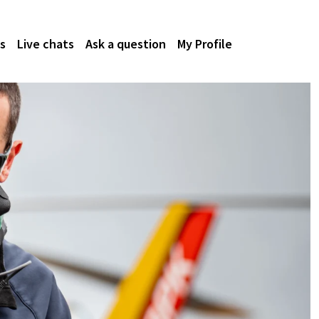
s
Live chats
Ask a question
My Profile