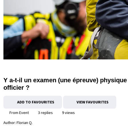
Y a-t-il un examen (une épreuve) physique
officier ?
ADD TO FAVOURITES
VIEW FAVOURITES
From Event
3 replies
9 views
Author:
Florian Q.