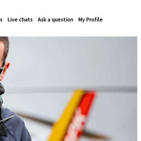
s
Live chats
Ask a question
My Profile