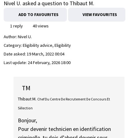
Nivel U. asked a question to Thibaut M.
ADD TO FAVOURITES
VIEW FAVOURITES
1 reply
40 views
Author:
Nivel U.
Category: Eligibility advice, Eligibility
Date asked:
19 March, 2022 00:04
Last update:
24 February, 2026 18:00
TM
Thibaut M.
Chef Du Centre De Recrutement De Concours Et
Sélection
Bonjour,
Pour devenir technicien en identification
criminelle, tu dois d’abord devenir sous-