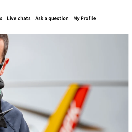
s
Live chats
Ask a question
My Profile