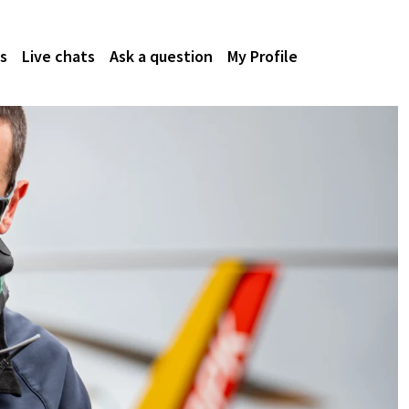
s
Live chats
Ask a question
My Profile