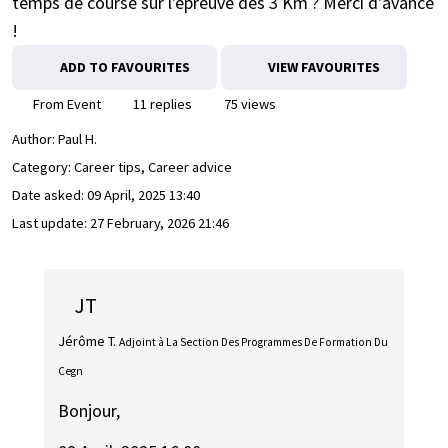
temps de course sur l'épreuve des 3 Km ? Merci d'avance
!
ADD TO FAVOURITES
VIEW FAVOURITES
From Event
11 replies
75 views
Author:
Paul H.
Category: Career tips, Career advice
Date asked:
09 April, 2025 13:40
Last update:
27 February, 2026 21:46
JT
Jérôme T.
Adjoint à La Section Des Programmes De Formation Du
Cegn
Bonjour,